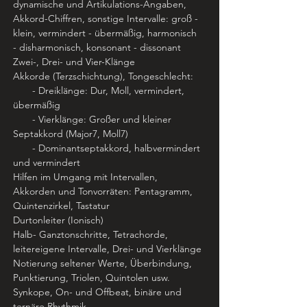
dynamische und Artikulations-Angaben, 
Akkord-Chiffren, sonstige Intervalle: groß - 
klein, vermindert - übermäßig, harmonisch 
- disharmonisch, konsonant - dissonant
Zwei-, Drei- und Vier-Klänge
Akkorde (Terzschichtung), Tongeschlecht: 
       - Dreiklänge: Dur, Moll, vermindert, 
übermäßig 
       - Vierklänge: Großer und kleiner 
Septakkord (Major7, Moll7) 
       - Dominantseptakkord, halbvermindert 
und vermindert
Hilfen im Umgang mit Intervallen, 
Akkorden und Tonvorräten: Pentagramm, 
Quintenzirkel, Tastatur
Durtonleiter (Ionisch)
Halb- Ganztonschritte, Tetrachorde, 
leitereigene Intervalle, Drei- und Vierklänge
Notierung seltener Werte, Überbindung, 
Punktierung, Triolen, Quintolen usw.
Synkope, On- und Offbeat, binäre und 
ternäre Rhythmik