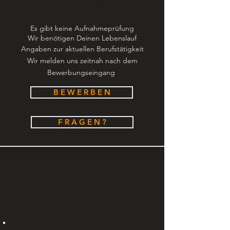
Finale Bewerbungsinfos:
Es gibt keine Aufnahmeprüfung
Wir benötigen Deinen
Lebenslauf
Angaben zur aktuellen Berufstätigkeit
Wir melden uns zeitnah nach dem
Bewerbungseingang
B E W E R B E N
F R A G E N ?