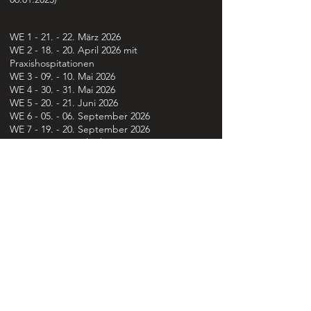
WE 1 - 21. - 22. März 2026
WE 2 - 18. - 20. April 2026 mit
Praxishospitationen
WE 3 - 09. - 10. Mai 2026
WE 4 - 30. - 31. Mai 2026
WE 5 - 20. - 21. Juni 2026
WE 6 - 05. - 06. September 2026
WE 7 - 19. - 20. September 2026
WE 8 - 03. - 05. Oktober 2026 mit
Praxishospitationen
WE 9 - 14. - 15. November 2026
WE 10 - 21. - 22. November 2026 Prüfungen
und Abschluss
Unsere Dozent:innen
Kerstin Grosse, Dr. Thomas Grosse
+ diverse Gastdozenten zu einzelnen
Fachthemen wie Rhythmik, Perkussion, Orff
und berufsspezifische Aspekte