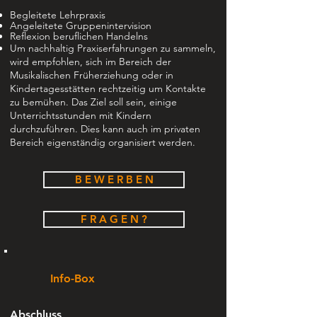
Begleitete Lehrpraxis
Angeleitete Gruppenintervision
Reflexion beruflichen Handelns
Um nachhaltig Praxiserfahrungen zu sammeln,
wird empfohlen, sich im Bereich der
Musikalischen Früherziehung oder in
Kindertagesstätten rechtzeitig um Kontakte
zu bemühen. Das Ziel soll sein, einige
Unterrichtsstunden mit Kindern
durchzuführen. Dies kann auch im privaten
Bereich eigenständig organisiert werden.
B E W E R B E N
F R A G E N ?
Info-Box
Abschluss