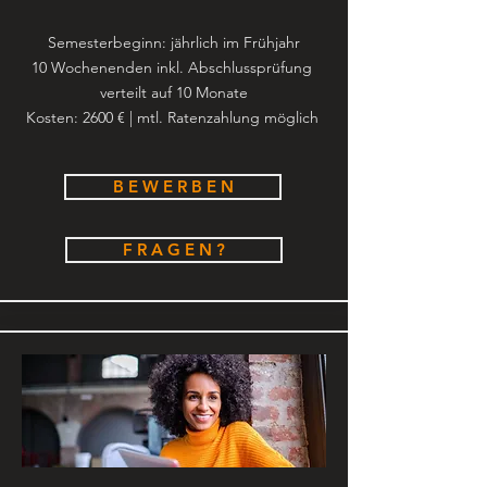
Semesterbeginn: jährlich im Frühjahr
10 Wochenenden inkl. Abschlussprüfung
verteilt auf 10 Monate
Kosten: 2600 € | mtl. Ratenzahlung möglich
B E W E R B E N
F R A G E N ?