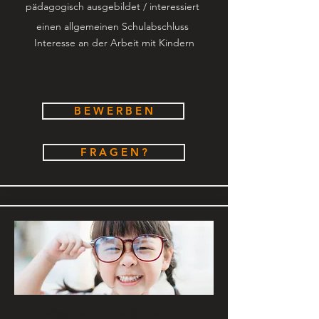
pädagogisch ausgebildet / interessiert
einen allgemeinen Schulabschluss
Interesse
an der Arbeit mit Kindern
B E W E R B E N
F R A G E N ?
Was, wann, wo & Kosten?