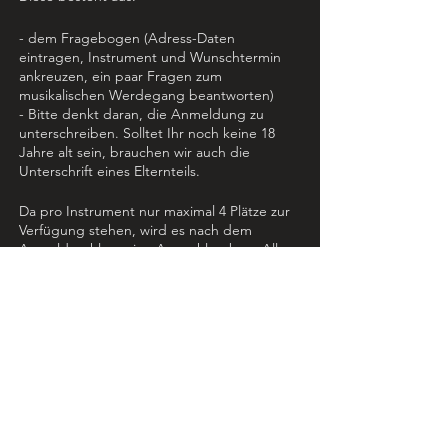
- dem Fragebogen (Adress-Daten
eintragen, Instrument und Wunschtermin
ankreuzen, ein paar Fragen zum
musikalischen Werdegang beantworten)
- Bitte denkt daran, die Anmeldung zu
unterschreiben. Solltet Ihr noch keine 18
Jahre alt sein, brauchen wir auch die
Unterschrift eines Elternteils.
Da pro Instrument nur maximal 4 Plätze zur
Verfügung stehen, wird es nach dem
Anmeldeschluss eine Auswahl geben. Alle
Teilnehmer werden bis zum 20.03.2019 von
uns benachrichtigt.
Die Teilnahme am Unterricht ist kostenfrei,
eine Unterkunft ist gegebenenfalls selbst zu
organisieren.
Wir freuen uns auf Eure Anmeldungen!