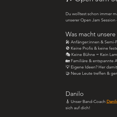
Du wolltest schon immer m
unserer Open Jam Session –
Was macht unsere 
🎤 Anfänger:innen & Semi-P
🚫 Keine Profis & keine fes
🎭 Keine Bühne = Kein Lam
🏡 Familiäre & entspannte
💡 Eigene Ideen? Her dami
🤝 Neue Leute treffen & g
Danilo
🎸 Unser Band-Coach 
Danil
sich auf dich!