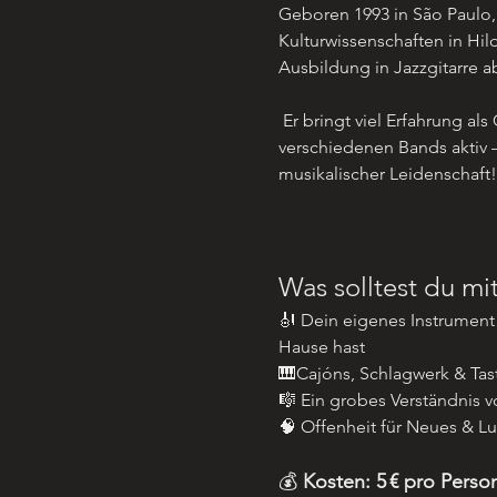
Geboren 1993 in São Paulo, 
Kulturwissenschaften in Hil
Ausbildung in Jazzgitarre ab
 Er bringt viel Erfahrung als Gitarrenlehrer mit und ist in 
verschiedenen Bands aktiv – s
musikalischer Leidenschaft!
Was solltest du mi
🎻 Dein eigenes Instrument 
Hause hast
🎹Cajóns, Schlagwerk & Tas
🎼 Ein grobes Verständnis 
🧠 Offenheit für Neues & Lu
💰
 Kosten: 5 € pro Perso