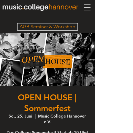
AGB Seminar & Workshop
OPEN HOUSE |
Sommerfest
So., 25. Juni
  |  
Music College Hannover
e.V.
Das College Sommerfest! Start ab 10 Uhr!