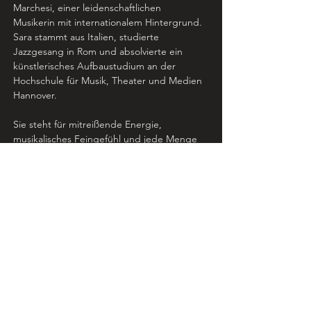
Marchesi, einer leidenschaftlichen 
Musikerin mit internationalem Hintergrund.
Sara stammt aus Italien, studierte 
Jazzgesang in Rom und absolvierte ein 
künstlerisches Aufbaustudium an der 
Hochschule für Musik, Theater und Medien 
Hannover.
Sie steht für mitreißende Energie, 
musikalisches Feingefühl und jede Menge 
Herz. ❤️
Was solltest du mitbringen?
💧Etwas zu trinken
🧠 Offenheit für Neues & Lust, dich 
auszuprobieren