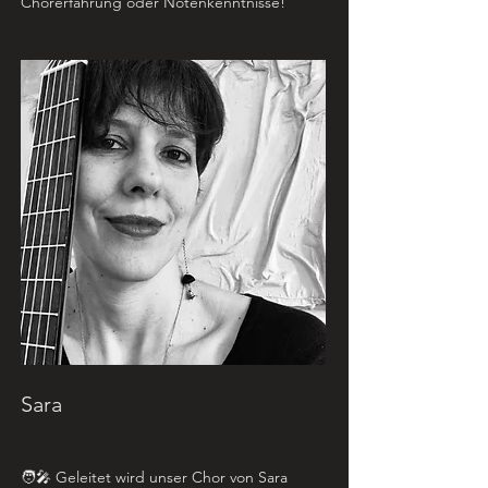
Chorerfahrung oder Notenkenntnisse!
Sara
🧑‍🎤 Geleitet wird unser Chor von Sara 