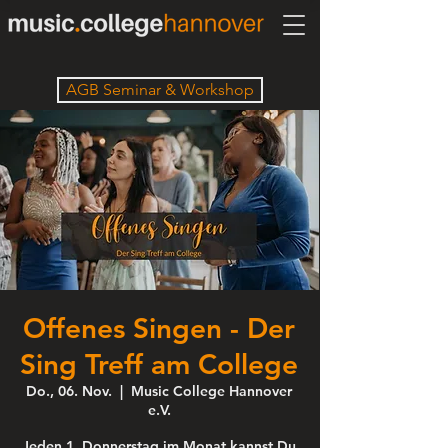
AGB Seminar & Workshop
Offenes Singen - Der
Sing Treff am College
Do., 06. Nov.
  |  
Music College Hannover
e.V.
Jeden 1. Donnerstag im Monat kannst Du