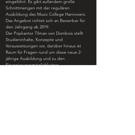
eingeführt. Es gibt außerdem große 
Schnittmengen mit der regulären 
Ausbildung des Music College Hannovers.
Das Angebot richtet sich an Bewerber für 
den Jahrgang ab 2019.
Der Popkantor Tilman von Dombois stellt 
Studieninhalte, Konzepte und 
Voraussetzungen vor, darüber hinaus ist 
Raum für Fragen rund um diese neue 2-
jährige Ausbildung und zu den 
Finanzierungsmöglichkeiten.
Für die Teilnahme bitte einfach anmelden 
unter info@musiccollege-hannover.de. (Zur 
besseren Planung bitte Alter und 
Hauptinstrument mit angeben.)
Nähere Informationen unter 
https://www.musiccollege-
hannover.rocks/kirchenmusik-popular
Music College Hannover e.V.