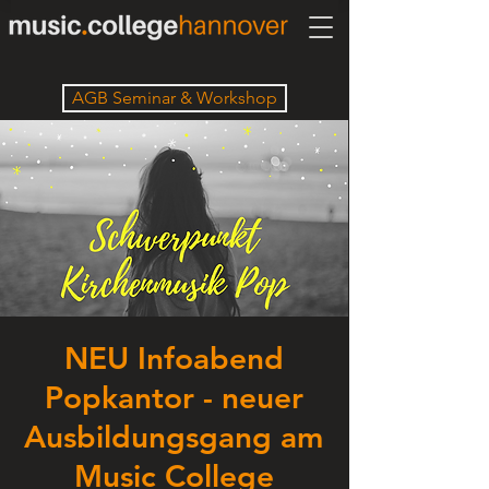
AGB Seminar & Workshop
NEU Infoabend
Popkantor - neuer
Ausbildungsgang am
Music College