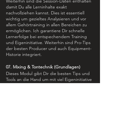
Weiterhin sind die Session-Daten enthalten
damit Du alle Lerninhalte exakt
nachvollziehen kannst. Dies ist essentiell
wichtig um gezieltes Analysieren und vor
allem Gehörtraining in allen Bereichen zu
ermöglichen. Ich garantiere Dir schnelle
Lernerfolge bei entspechendem Training
und Eigeninitiative. Weiterhin sind Pro-Tips
der besten Producer und auch Equipment-
Historie integriert.
07. Mixing & Tontechnik (Grundlagen)
Dieses Modul gibt Dir die besten Tips und
Tools an die Hand um mit viel Eigeninitiative
und Kreativität Deinen eigenen Sound zu
erreichen.
Auch hier ist zu sagen dass die meisten
Fehler in punkto Sound schon im
Arrangement und der Projekt-Struktur
liegen. Mixing und Tontechnik muß man im
Seminar/Einzelunterricht lernen weil
Equipment und das Beherrschen der Tools
nur 25% ausmacht. Man benötigt eine klare
Strategie, muß sein Gehör gezielt