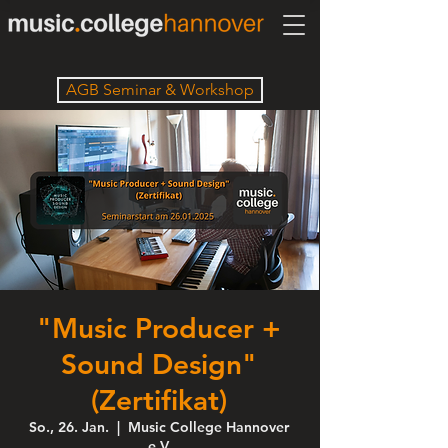
AGB Seminar & Workshop
"Music Producer +
Sound Design"
(Zertifikat)
So., 26. Jan.
  |  
Music College Hannover
e.V.