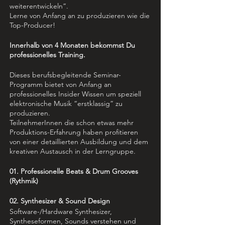
weiterentwickeln”.
Lerne von Anfang an zu produzieren wie die
Top-Producer!
Innerhalb von 4 Monaten bekommst Du
professionelles Training.
Dieses berufsbegleitende Seminar-
Programm bietet von Anfang an
professionelles Insider Wissen um speziell
elektronische Musik “erstklassig” zu
produzieren.
TeilnehmerInnen die schon etwas mehr
Produktions-Erfahrung haben profitieren
von einer detaillierten Ausbildung und dem
kreativen Austausch in der Lerngruppe.
01. Professionelle Beats & Drum Grooves
(Rythmik)
02. Synthesizer & Sound Design
Software-/Hardware Synthesizer,
Syntheseformen, Sounds verstehen und