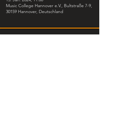
Music College Hannover e.V., Bultstraße 7-9,
30159 Hannover, Deutschland
Music College Hannover e.V.
Bultstraße 7-9
30159 Hannover
051170031130
info@musiccollege-hannover.de
Datenschutz
Impressum
AGB Seminar & Workshops