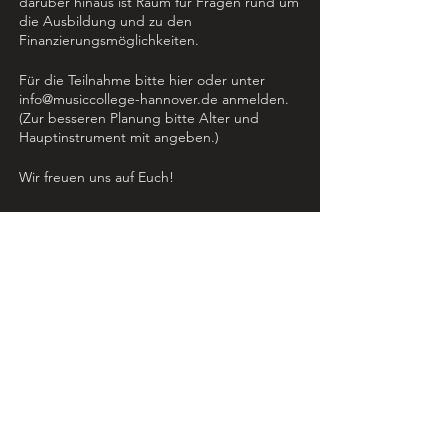
darüber hinaus ist Raum für Fragen rund um
die Ausbildung und zu den
Finanzierungsmöglichkeiten.
Für die Teilnahme bitte hier oder unter
info@musiccollege-hannover.de anmelden.
(Zur besseren Planung bitte Alter und
Hauptinstrument mit angeben.)
Wir freuen uns auf Euch!
Music College Hannover e.V.
Bultstraße 7-9
30159 Hannover
051170031130
info@musiccollege-hannover.de
Datenschutz