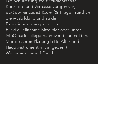
Die Schulleitung stellt Studieninhalte,
Konzepte und Voraussetzungen vor,
darüber hinaus ist Raum für Fragen rund um
die Ausbildung und zu den
Finanzierungsmöglichkeiten.
Für die Teilnahme bitte hier oder unter
info@musiccollege-hannover.de anmelden.
(Zur besseren Planung bitte Alter und
Hauptinstrument mit angeben.)
Wir freuen uns auf Euch!
Music College Hannover e.V.
Bultstraße 7-9
30159 Hannover
051170031130
info@musiccollege-hannover.de
Datenschutz