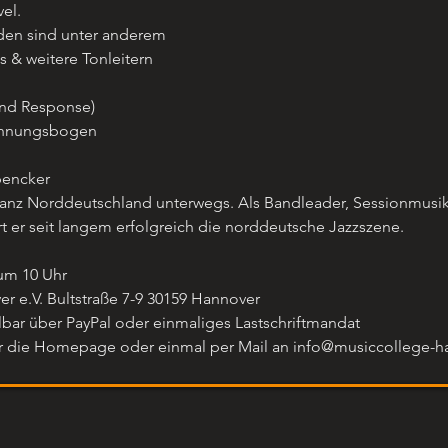
el.
en sind unter anderem
s & weitere Tonleitern
and Response)
annungsbogen
pencker
 ganz Norddeutschland unterwegs. Als Bandleader, Sessionmusi
rt er seit langem erfolgreich die norddeutsche Jazzszene.
um 10 Uhr
 e.V. Bultstraße 7-9 30159 Hannover
lbar über PayPal oder einmaliges Lastschriftmandat
 die Homepage oder einmal per Mail an info@musiccollege-h