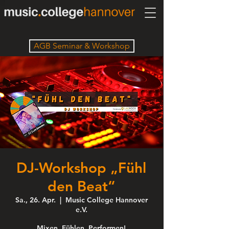
AGB Seminar & Workshop
DJ-Workshop „Fühl
den Beat“
Sa., 26. Apr.
  |  
Music College Hannover
e.V.
Mixen, Fühlen, Performen!