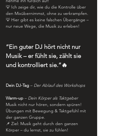
nehme ihn fürdich auf! 
💡 Ich zeige dir, wie du die Kontrolle über 
den Mixübernimmst, ohne zu verkrampfen.
💡 Hier gibt es keine falschen Übergänge – 
nur neue Wege, die Musik zu erleben!
“Ein guter DJ hört nicht nur 
Musik – er fühlt sie, zählt sie 
und kontrolliert sie.”🔥 
Dein DJ-Tag
 –
Der Ablauf des Workshops
Warm-up
 – 
Dein Körper als Taktgeber
Musik nicht nur hören, sondern spüren! 
Übungen mit Bewegung & Taktgefühl mit 
der ganzen Gruppe.
📌 Ziel: Musik geht durch den ganzen 
Körper – du lernst, sie zu fühlen!