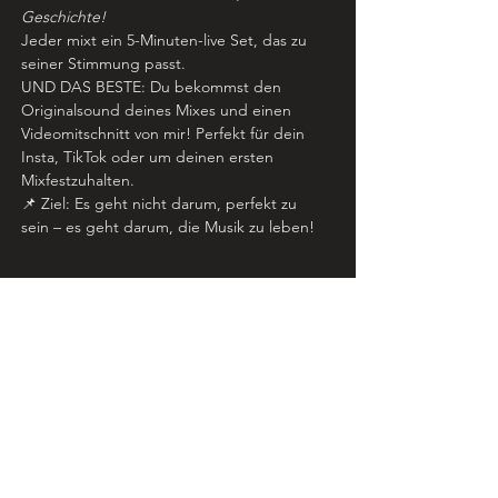
Geschichte!
Jeder mixt ein 5-Minuten-live Set, das zu 
seiner Stimmung passt.
UND DAS BESTE: Du bekommst den 
Originalsound deines Mixes und einen 
Videomitschnitt von mir! Perfekt für dein 
Insta, TikTok oder um deinen ersten 
Mixfestzuhalten.
📌 Ziel: Es geht nicht darum, perfekt zu 
sein – es geht darum, die Musik zu leben!
💡Warum dieser Workshop 
anders ist?
✅ Hier gibt’s keinen Frontalunterricht – du 
stehst von Anfang an an den Decks!
✅ Du lernst nicht nur Technik, sondern 
auch, wie sich ein guter Mix anfühlt!
✅ Kein Druck, keine Angst – nur Musik, 