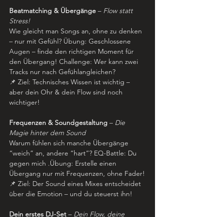
Beatmatching & Übergänge
 – 
Flow statt 
Stress!
Wie gleicht man Songs an, ohne zu denken 
– nur mit Gefühl? Übung: Geschlossene 
Augen – finde den richtigen Moment für 
den Übergang! Challenge: Wer kann zwei 
Tracks nur nach Gefühlangleichen?
📌 Ziel: Technisches Wissen ist wichtig – 
aber dein Ohr & dein Flow sind noch 
wichtiger!
Frequenzen & Soundgestaltung
 – 
Die 
Magie hinter dem Sound
Warum fühlen sich manche Übergänge 
“weich” an, andere “hart”? EQ-Battle: Du 
gegen mich .Übung: Erstelle einen 
Übergang nur mit Frequenzen, ohne Fader!
📌 Ziel: Der Sound eines Mixes entscheidet 
über die Emotion – und du steuerst ihn!
Dein erstes DJ-Set
 – 
Dein Flow, deine 