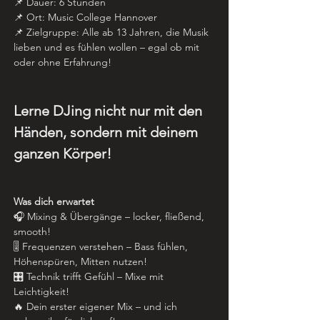
📌 Dauer: 6 Stunden
📌 Ort: Music College Hannover
📌 Zielgruppe: Alle ab 13 Jahren, die Musik 
lieben und es fühlen wollen – egal ob mit 
oder ohne Erfahrung!
Lerne DJing nicht nur mit den 
Händen, sondern mit deinem 
ganzen Körper!
Was dich erwartet
🎧 Mixing & Übergänge – locker, fließend, 
smooth!
🎚 Frequenzen verstehen – Bass fühlen, 
Höhenspüren, Mitten nutzen!
🎛 Technik trifft Gefühl – Mixe mit 
Leichtigkeit!
🔥 Dein erster eigener Mix – und ich 