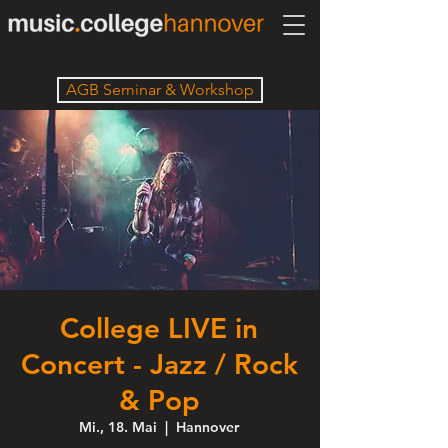
AGB Seminar & Workshop
College LIVE in
Concert - Jazz / Rock
& Pop
Mi., 18. Mai
  |  
Hannover