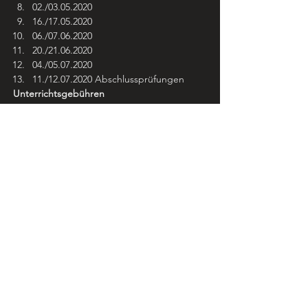
02./03.05.2020
16./17.05.2020
06./07.06.2020
20./21.06.2020
04./05.07.2020
11./12.07.2020 Abschlussprüfungen
Unterrichtsgebühren
Der gesamte Kurs kostet 2400,- EUR (bzw. 
2460,- EUR bei monatlicher Ratenzahlung). 
Dafür erhält man 180 Unterrichtsstunden in 
Kleingruppen und Klassenunterricht. Die 
Teilnahme ist auf 12 Personen begrenzt, so 
dass die Klassengröße ein intensives 
Lernen ermöglicht. Die Teilnehmer können 
das gesamte Equipment vor Ort benutzen, 
es sind nur die Hauptfachinstrumente 
mitzubringen. Klavier und Schlagzeug 
werden von uns für den Kurs zur Verfügung 
gestellt. Teilnehmer des BASISkurses 
erhalten außerdem freien Eintritt zu den 
meisten Workshop-Veranstaltungen des 