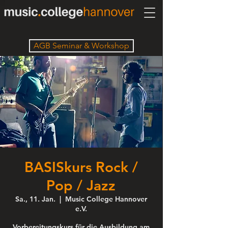
AGB Seminar & Workshop
BASISkurs Rock /
Pop / Jazz
Sa., 11. Jan.
  |  
Music College Hannover
e.V.
Vorbereitungskurs für die Ausbildung am