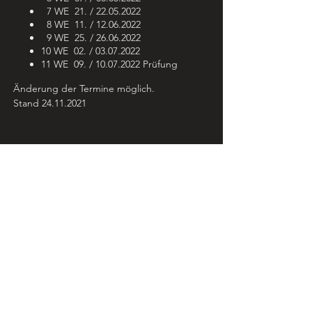
7 WE 21. / 22.05.2022
8 WE 11. / 12.06.2022
9 WE 25. / 26.06.2022
10 WE 02. / 03.07.2022
11 WE 09. / 10.07.2022 Prüfung
Änderung der Termine möglich.
Stand 24.11.2021
Music College Hannover e.V.
Bultstraße 7-9
30159 Hannover
051170031130
info@musiccollege-hannover.de
Datenschutz