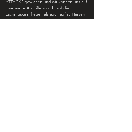
ATTACK" gewichen und wir können uns auf 
charmante Angriffe sowohl auf die 
Lachmuskeln freuen als auch auf zu Herzen 
gehende Songs. 
Die ersten Single-Veröffentlichungen der 
Band sind in Arbeit und in 2019 werden die 
9 coolen Studis mit ihrer bunten Show auf 
Tour gehen.
Music College Hannover e.V.
Bultstraße 7-9
30159 Hannover
051170031130
info@musiccollege-hannover.de
Datenschutz